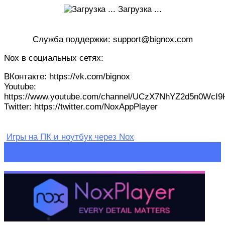
Загрузка ...
Служба поддержки: support@bignox.com
Nox в социальных сетях:
ВКонтакте: https://vk.com/bignox
Youtube:
https://www.youtube.com/channel/UCzX7NhYZ2d5n0WcI
Twitter: https://twitter.com/NoxAppPlayer
Игры на ПК и ноутбук через Nox
Навигация
←
Paper.io 2
MARVEL Strike Force
→
по
записям