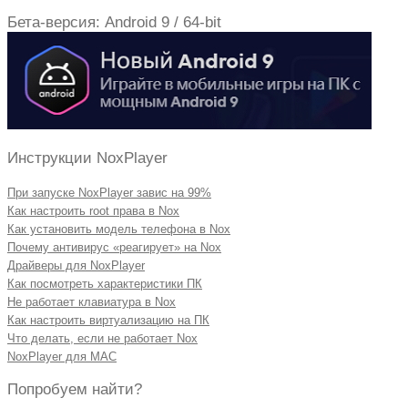
Бета-версия: Android 9 / 64-bit
Инструкции NoxPlayer
При запуске NoxPlayer завис на 99%
Как настроить root права в Nox
Как установить модель телефона в Nox
Почему антивирус «реагирует» на Nox
Драйверы для NoxPlayer
Как посмотреть характеристики ПК
Не работает клавиатура в Nox
Как настроить виртуализацию на ПК
Что делать, если не работает Nox
NoxPlayer для MAC
Попробуем найти?