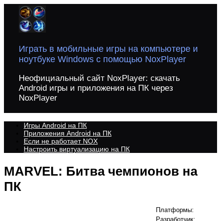
Перейти
к
содержимому
Играть в мобильные игры на компьютере и
ноутбуке Windows с помощью NoxPlayer
Неофициальный сайт NoxPlayer: скачать
Android игры и приложения на ПК через
NoxPlayer
Игры Android на ПК
Приложения Android на ПК
Если не работает NOX
Настроить виртуализацию на ПК
MARVEL: Битва чемпионов на
ПК
Платформы:
Разработчик: