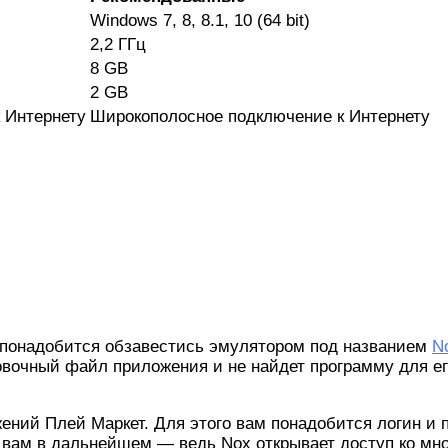
Windows 7, 8, 8.1, 10 (64 bit)
2,2 ГГц
8 GB
2 GB
 Интернету
Широкополосное подключение к Интернету
м понадобится обзавестись эмулятором под названием
N
овочный файл приложения и не найдет программу для е
ний Плей Маркет. Для этого вам понадобится логин и па
ся вам в дальнейшем — ведь Nox открывает доступ ко мн