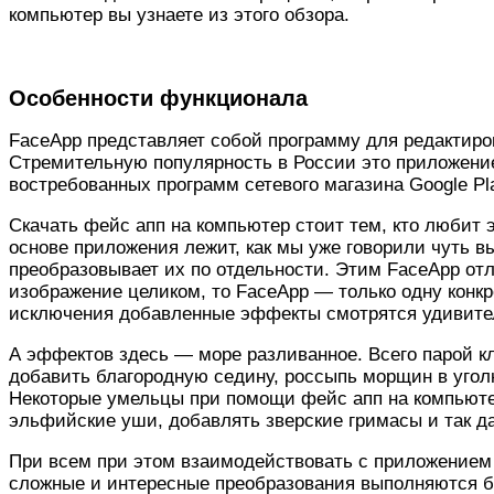
компьютер вы узнаете из этого обзора.
Особенности функционала
FaceApp представляет собой программу для редактир
Стремительную популярность в России это приложение 
востребованных программ сетевого магазина Google Pl
Скачать фейс апп на компьютер стоит тем, кто любит 
основе приложения лежит, как мы уже говорили чуть в
преобразовывает их по отдельности. Этим FaceApp отл
изображение целиком, то FaceApp — только одну конкр
исключения добавленные эффекты смотрятся удивител
А эффектов здесь — море разливанное. Всего парой к
добавить благородную седину, россыпь морщин в уголк
Некоторые умельцы при помощи фейс апп на компьюте
эльфийские уши, добавлять зверские гримасы и так д
При всем при этом взаимодействовать с приложением о
сложные и интересные преобразования выполняются бу