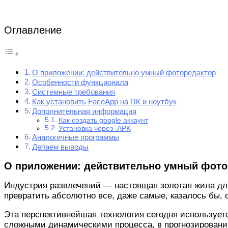
Оглавление
О приложении: действительно умный фоторедактор
Особенности функционала
Системные требования
Как установить FaceApp на ПК и ноутбук
Дополнительная информация
Как создать google аккаунт
Установка через .APK
Аналогичные программы
Делаем выводы
О приложении: действительно умный фото
Индустрия развлечений — настоящая золотая жила для
превратить абсолютно все, даже самые, казалось бы, 
Эта перспективнейшая технология сегодня использует
сложными динамическими процесса, в прогнозировании