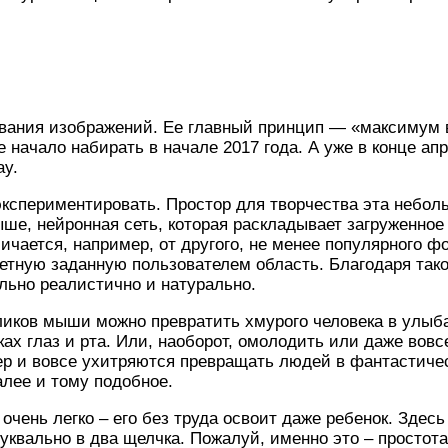
ования изображений. Ее главный принцип — «максимум 
начало набирать в начале 2017 года. А уже в конце ап
ay.
экспериментировать. Простор для творчества эта небол
ыше, нейронная сеть, которая раскладывает загруженно
ичается, например, от другого, не менее популярного ф
етную заданную пользователем область. Благодаря тако
ьно реалистично и натурально.
ликов мыши можно превратить хмурого человека в улыб
ах глаз и рта. Или, наоборот, омолодить или даже вовс
р и вовсе ухитряются превращать людей в фантастиче
алее и тому подобное.
чень легко – его без труда освоит даже ребенок. Здес
квально в два щелчка. Пожалуй, именно это – простот