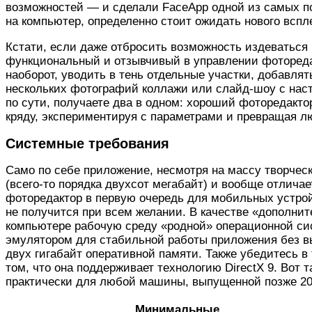
возможностей — и сделали FaceApp одной из самых по
на компьютер, определенно стоит ожидать нового вспл
Кстати, если даже отбросить возможность издеваться
функциональный и отзывчивый в управлении фоторедак
наоборот, уводить в тень отдельные участки, добавля
нескольких фотографий коллажи или слайд-шоу с наст
по сути, получаете два в одном: хороший фоторедакто
кряду, экспериментируя с параметрами и превращая л
Системные требования
Само по себе приложение, несмотря на массу творческ
(всего-то порядка двухсот мегабайт) и вообще отлич
фоторедактор в первую очередь для мобильных устрой
не получится при всем желании. В качестве «дополни
компьютере рабочую среду «родной» операционной сис
эмулятором для стабильной работы приложения без вы
двух гигабайт оперативной памяти. Также убедитесь в
том, что она поддерживает технологию DirectX 9. Вот 
практически для любой машины, выпущенной позже 20
Минимальные