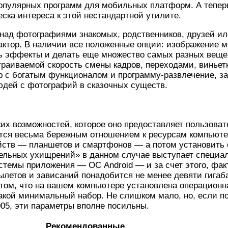
пулярных программ для мобильных платформ. А теперь,
еска интереса к этой нестандартной утилите.
 над фотографиями знакомых, родственников, друзей ил
тор. В наличии все положенные опции: изображение мо
ть эффекты и делать еще множество самых разных вещей
раиваемой скорость смены кадров, переходами, виньет
р с богатым функционалом и программу-развлечение, за
юдей с фотографий в сказочных существ.
их возможностей, которое оно предоставляет пользоват
ается весьма бережным отношением к ресурсам компьюте
ств — планшетов и смартфонов — а потом установить е
тельных ухищрений» в данном случае выступает специа
темы приложения — ОС Android — и за счет этого, фак
летов и зависаний понадобится не менее девяти гигаба
 том, что на вашем компьютере установлена операционн
такой минимальный набор. Не слишком мало, но, если под
05, эти параметры вполне посильны.
Рекомендованные