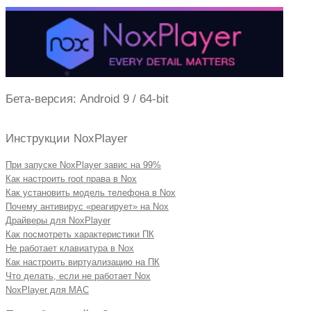
записям
Бета-версия: Android 9 / 64-bit
Инструкции NoxPlayer
При запуске NoxPlayer завис на 99%
Как настроить root права в Nox
Как установить модель телефона в Nox
Почему антивирус «реагирует» на Nox
Драйверы для NoxPlayer
Как посмотреть характеристики ПК
Не работает клавиатура в Nox
Как настроить виртуализацию на ПК
Что делать, если не работает Nox
NoxPlayer для MAC