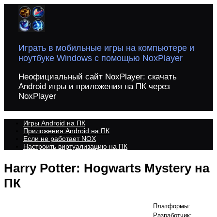
Перейти
к
содержимому
Играть в мобильные игры на компьютере и
ноутбуке Windows с помощью NoxPlayer
Неофициальный сайт NoxPlayer: скачать
Android игры и приложения на ПК через
NoxPlayer
Игры Android на ПК
Приложения Android на ПК
Если не работает NOX
Настроить виртуализацию на ПК
Harry Potter: Hogwarts Mystery на
ПК
Платформы:
Разработчик: