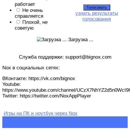
работает
Не очень
узнать результаты
справляется
голосования
Плохой, не
советую
Загрузка ...
Служба поддержки: support@bignox.com
Nox в социальных сетях:
ВКонтакте: https://vk.com/bignox
Youtube:
https://www.youtube.com/channel/UCzX7NhYZ2d5n0WcI
Twitter: https://twitter.com/NoxAppPlayer
Игры на ПК и ноутбук через Nox
Навигация
←
Home Street
Drift Max Pro — Гоночная игра
→
по