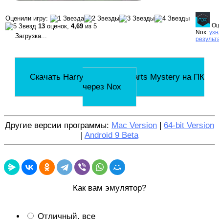
Оценили игру:
Оц
13
оценок,
4,69
из 5
Nox:
узн
Загрузка...
результ
Скачать Harry Potter: Hogwarts Mystery на ПК
через Nox
Другие версии программы:
Mac Version
|
64-bit Version
|
Android 9 Beta
Как вам эмулятор?
Отличный, все