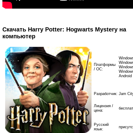
Скачать Harry Potter: Hogwarts Mystery на
компьютер
Windows
Windows
Платформы
Windows
/ ОС:
Windows
Android
Разработчик:
Jam City
Лицензия /
беспла
цена:
Русский
присутс
язык: