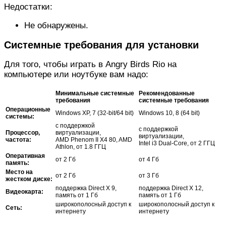
Недостатки:
Не обнаружены.
Системные требования для установки
Для того, чтобы играть в Angry Birds Rio на
компьютере или ноутбуке вам надо:
Минимальные системные
Рекомендованные
требования
системные требования
Операционные
Windows XP, 7 (32-bit/64 bit)
Windows 10, 8 (64 bit)
системы:
с поддержкой
с поддержкой
Процессор,
виртуализации,
виртуализации,
частота:
AMD Phenom II X4 80, AMD
Intel i3 Dual-Core, от 2 ГГЦ
Athlon, от 1.8 ГГЦ
Оперативная
от 2 Гб
от 4 Гб
память:
Место на
от 2 Гб
от 3 Гб
жестком диске:
поддержка Direct X 9,
поддержка Direct X 12,
Видеокарта:
память от 1 Гб
память от 1 Гб
широкополосный доступ к
широкополосный доступ к
Сеть:
интернету
интернету