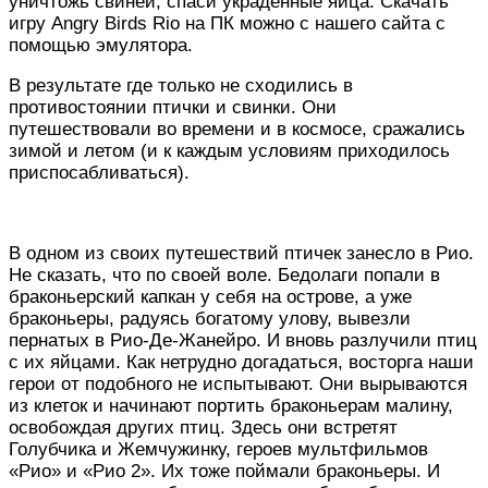
уничтожь свиней, спаси украденные яйца. Скачать
игру Angry Birds Rio на ПК можно с нашего сайта с
помощью эмулятора.
В результате где только не сходились в
противостоянии птички и свинки. Они
путешествовали во времени и в космосе, сражались
зимой и летом (и к каждым условиям приходилось
приспосабливаться).
В одном из своих путешествий птичек занесло в Рио.
Не сказать, что по своей воле. Бедолаги попали в
браконьерский капкан у себя на острове, а уже
браконьеры, радуясь богатому улову, вывезли
пернатых в Рио-Де-Жанейро. И вновь разлучили птиц
с их яйцами. Как нетрудно догадаться, восторга наши
герои от подобного не испытывают. Они вырываются
из клеток и начинают портить браконьерам малину,
освобождая других птиц. Здесь они встретят
Голубчика и Жемчужинку, героев мультфильмов
«Рио» и «Рио 2». Их тоже поймали браконьеры. И