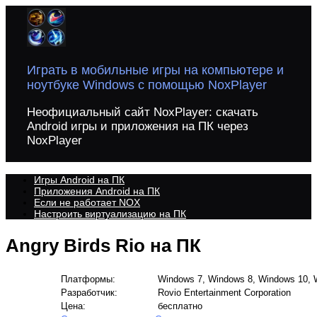
Перейти
к
содержимому
Играть в мобильные игры на компьютере и
ноутбуке Windows с помощью NoxPlayer
Неофициальный сайт NoxPlayer: скачать
Android игры и приложения на ПК через
NoxPlayer
Игры Android на ПК
Приложения Android на ПК
Если не работает NOX
Настроить виртуализацию на ПК
Angry Birds Rio на ПК
Платформы:
Windows 7, Windows 8, Windows 10, W
Разработчик:
Rovio Entertainment Corporation
Цена:
бесплатно