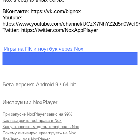
ВКонтакте: https://vk.com/bignox
Youtube:
https://www.youtube.com/channel/UCzX7NhYZ2d5n0WcI
Twitter: https://twitter.com/NoxAppPlayer
Игры на ПК и ноутбук через Nox
Навигация
←
Bad Piggies
Angry Birds Star Wars
→
по
записям
Бета-версия: Android 9 / 64-bit
Инструкции NoxPlayer
При запуске NoxPlayer завис на 99%
Как настроить root права в Nox
Как установить модель телефона в Nox
Почему антивирус «реагирует» на Nox
Драйверы для NoxPlayer