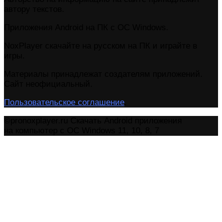
автору текстов.
Приложения Android на ПК с ОС Windows.
NoxPlayer скачайте на русском на ПК и играйте в
игры.
Материалы принадлежат создателям приложений.
Сайт неофициальный.
Пользовательское соглашение
.
©pronoxplayer.ru Скачать Android приложения
на компьютер с ОС Windows 11, 10, 8, 7