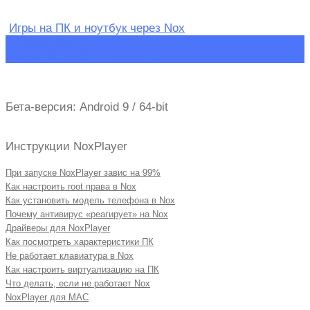
Игры на ПК и ноутбук через Nox
Навигация
←
Big Hunter
Mini DAYZ — Survival Game
→
по
записям
Бета-версия: Android 9 / 64-bit
Инструкции NoxPlayer
При запуске NoxPlayer завис на 99%
Как настроить root права в Nox
Как установить модель телефона в Nox
Почему антивирус «реагирует» на Nox
Драйверы для NoxPlayer
Как посмотреть характеристики ПК
Не работает клавиатура в Nox
Как настроить виртуализацию на ПК
Что делать, если не работает Nox
NoxPlayer для MAC