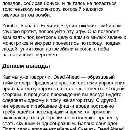
поездов, собирая бонусы и пытаясь не попасться
толстенькому инспектору, который является
эквивалентом зомби.
Zombie Tsunami. Если идея уничтожения зомби вам
глубоко претит, попробуйте эту игру. Она позволит
вам взять под контроль целую армию милых зеленых
монстриков и вихрем пронестись по городу, поедая
людей, уничтожая автомобили и роняя с неба
пассажирские вертолеты.
Делаем выводы
Как мы уже говорили, Dead Ahead — образцовый
таймкиллер. Предельно простая система управления,
приятная глазу картинка, несложные квесты. С одной
стороны, в процессе прохождения вы всегда будете
следовать одному и тому же алгоритму. С другой,
интересные и забавные фишки вроде постоянно
требующейся перезарядки и время от времени
включающегося ускорения не позволяют процессу
стать скучным и однообразным. Баланс соблюден.
Получилось вполне играбельно! Скачать Dead Ahead