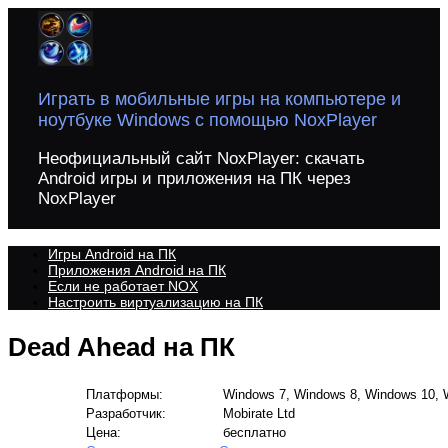
Перейти
к
содержимому
Играть в мобильные игры на компьютере и
ноутбуке Windows с помощью NoxPlayer
Неофициальный сайт NoxPlayer: скачать
Android игры и приложения на ПК через
NoxPlayer
Игры Android на ПК
Приложения Android на ПК
Если не работает NOX
Настроить виртуализацию на ПК
Dead Ahead на ПК
Платформы:
Windows 7, Windows 8, Windows 10, W
Разработчик:
Mobirate Ltd
Цена:
бесплатно