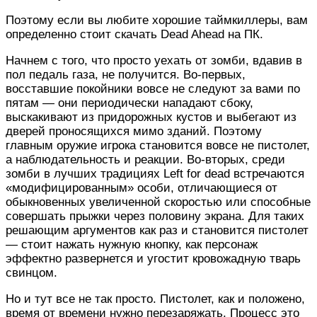
Поэтому если вы любите хорошие таймкиллеры, вам
определенно стоит скачать Dead Ahead на ПК.
Начнем с того, что просто уехать от зомби, вдавив в
пол педаль газа, не получится. Во-первых,
восставшие покойники вовсе не следуют за вами по
пятам — они периодически нападают сбоку,
выскакивают из придорожных кустов и выбегают из
дверей проносящихся мимо зданий. Поэтому
главным оружие игрока становится вовсе не пистолет,
а наблюдательность и реакции. Во-вторых, среди
зомби в лучших традициях Left for dead встречаются
«модифицированным» особи, отличающиеся от
обыкновенных увеличенной скоростью или способные
совершать прыжки через половину экрана. Для таких
решающим аргументов как раз и становится пистолет
— стоит нажать нужную кнопку, как персонаж
эффектно развернется и угостит кровожадную тварь
свинцом.
Но и тут все не так просто. Пистолет, как и положено,
время от времени нужно перезаряжать. Процесс это