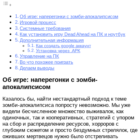
Об игре: наперегонки с зомби-апокалипсисом
Игровой процесс
Системные требования
Как установить игру Dead Ahead на ПК и ноутбук
Дополнительная информация
Как создать google аккаунт
Установка через .APK
Управление на ПК
Во что похожее поиграть
Делаем выводы
Об игре: наперегонки с зомби-
апокалипсисом
Казалось бы, найти нестандартный подход к теме
зомби-апокалипсиса попросту невозможно. Мы уже
видели бесчисленное множество выживалок, как
одиночных, так и кооперативных, стратегий с упором
на сбор и распределение ресурсов, хорроров с
глубоким сюжетом и просто бездумных стрелялок, где
оживших мертвецов нужно было отстреливать