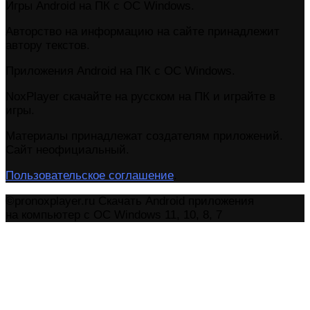
Игры Android на ПК с ОС Windows.
Авторство на информацию на сайте принадлежит
автору текстов.
Приложения Android на ПК с ОС Windows.
NoxPlayer скачайте на русском на ПК и играйте в
игры.
Материалы принадлежат создателям приложений.
Сайт неофициальный.
Пользовательское соглашение
.
©pronoxplayer.ru Скачать Android приложения
на компьютер с ОС Windows 11, 10, 8, 7